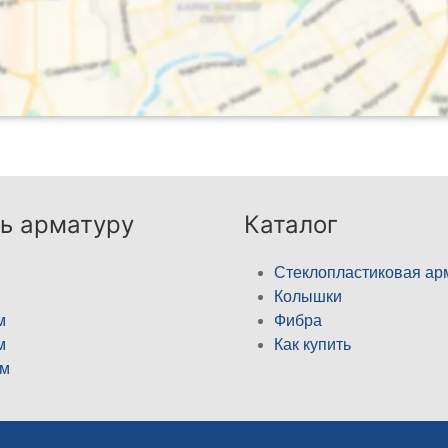
ь арматуру
Каталог
Стеклопластиковая ар
Колышки
м
Фибра
м
Как купить
м