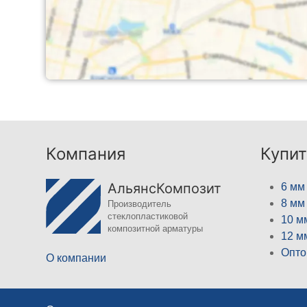
Компания
Купит
АльянсКомпозит
6 мм
8 мм
Производитель
стеклопластиковой
10 м
композитной арматуры
12 м
Опто
О компании