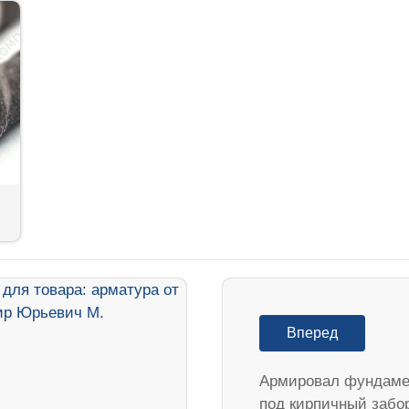
Вперед
Армировал фундаме
под кирпичный забо