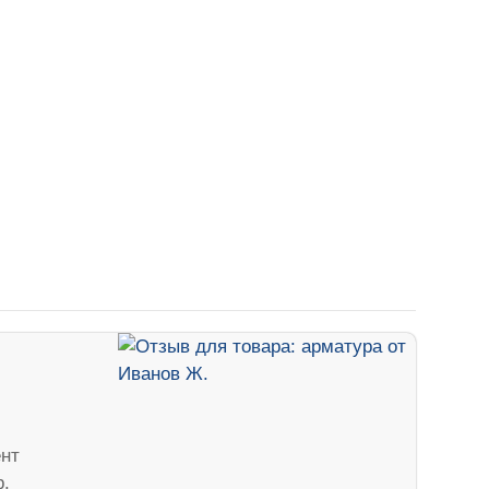
нт
р.