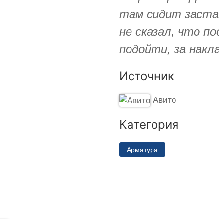
там сидит застав
не сказал, что п
подойти, за накл
Источник
Авито
Категория
Арматура