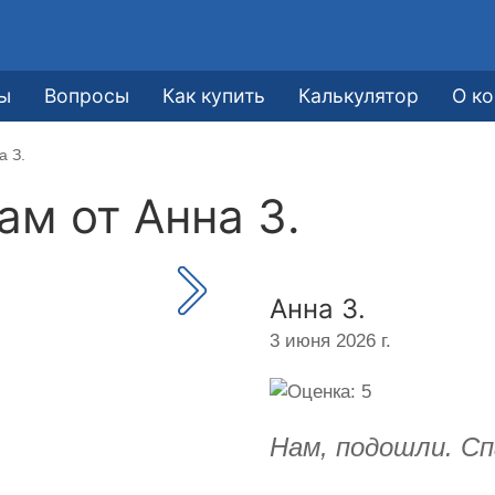
ы
Вопросы
Как купить
Калькулятор
О к
а З.
кам от
Анна З.
Анна З.
3 июня 2026 г.
Нам, подошли. Сп