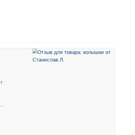
ут
ч…