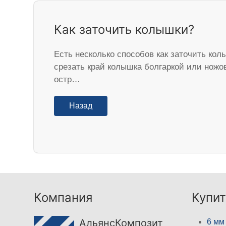
Как заточить колышки?
Есть несколько способов как заточить кол
срезать край колышка болгаркой или ножо
остр…
Назад
Компания
Купит
АльянсКомпозит
6 мм