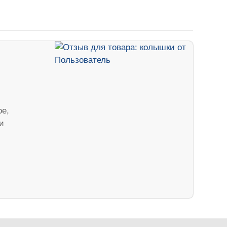
ое,
и