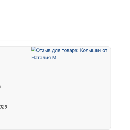
я
026