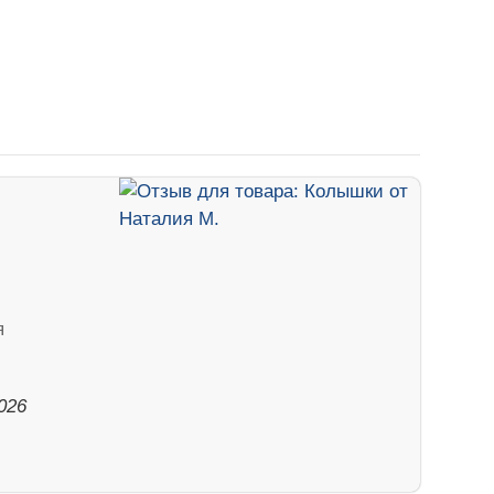
я
026