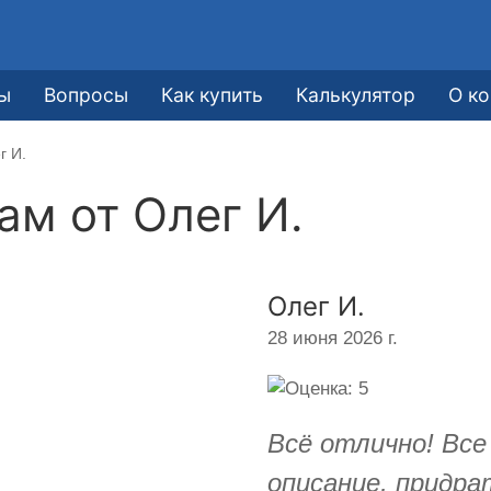
ы
Вопросы
Как купить
Калькулятор
О к
г И.
кам от
Олег И.
Олег И.
28 июня 2026 г.
Всё отлично! Все
описание, придра